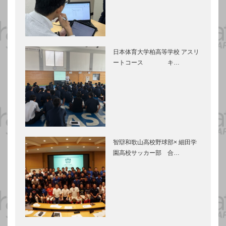
日本体育大学柏高等学校 アスリ
ートコース キ…
智辯和歌山高校野球部× 細田学
園高校サッカー部 合…