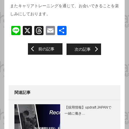
またキャリアトレーニングを通じて、お会いできることを楽
しみにしております。
Li
X
T
E
S
n
hr
m
h
e
e
ail
ar
Post
前の記事
次の記事
navigation
a
e
d
s
関連記事
【採用情報】updraft JAPANで
一緒に働き…