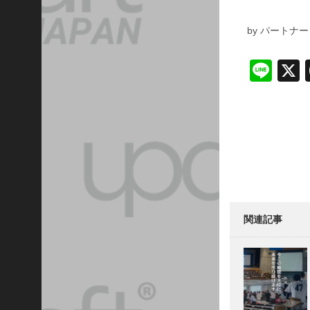
護
者
by パートナ
も
。
Li
子
ど
n
も
た
e
Post
ち
navigati
を
取
り
巻
く
す
べ
関連記事
て
の
人
と
共
に