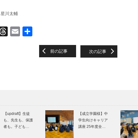
ー 星川太輔
X
T
E
S
hr
m
h
e
ail
ar
前の記事
次の記事
on
a
e
d
s
【updraft】生徒
【成立学園様】中
も、先生も、保護
学生向けキャリア
者も。子ども…
講座 25年度全…