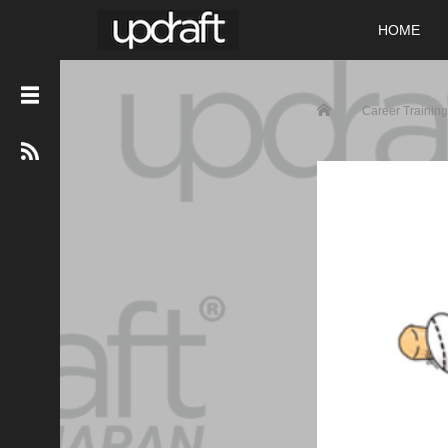
HOME
Home
Career Training
カ
テ
ゴ
リ
ー
Career
Training
Event
Interview
Our
Service
Uncategorized