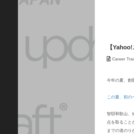
最
近
の
投
稿
【
u
p
【Yaho
d
r
Career Trai
a
f
t
】
今年の夏、創
生
徒
も
この夏、初の
、
先
智辯和歌山、
生
も
点を取ること
、
までの道のり
保