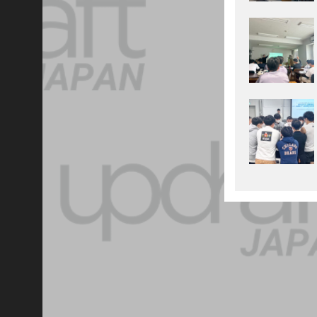
成
長
す
る
未
来
【
採
用
情
報
】
u
p
d
r
a
f
t
J
A
P